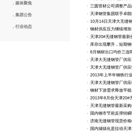
．
媒体聚焦
三圆管材公司调整产品
·
天津钢管集团联手卓朗
·
．
集团公告
10月14日天津大无缝
·
．
行业动态
钢材供应压力继续增加
·
天津20#无缝钢管最新
·
库存出现攀升，短期钢
·
8月钢材出口均价三连
·
天津大无缝钢管厂供应1
·
天津大无缝钢管厂供应9
·
2013年上半年钢铁行
·
天津大无缝钢管厂供应8
·
钢材下游需求释放平稳
·
2013年8月份天津2
·
天津无缝钢管最新采购
·
国内钢市节前反弹转瞬
·
济南无缝钢管现货价格
·
国内城镇化是拉动天津
·