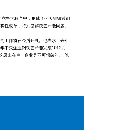
的竞争过程当中，形成了今天钢铁过剩
结构性改革，特别是解决去产能问题。
的工作将在今后开展。他表示，去年
年中央企业钢铁去产能完成1012万
，这原来在单一企业是不可想象的。”他