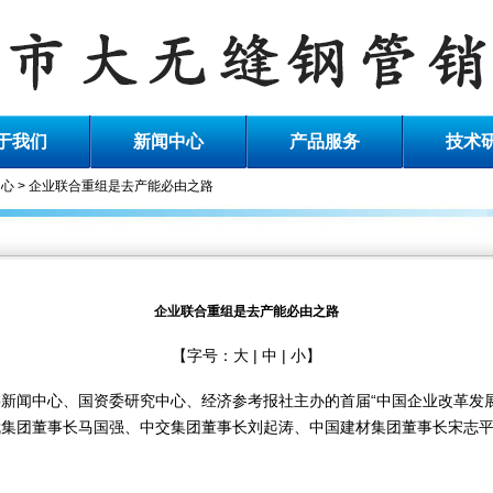
于我们
新闻中心
产品服务
技术
中心
> 企业联合重组是去产能必由之路
企业联合重组是去产能必由之路
【字号：
大
|
中
|
小
】
新闻中心、国资委研究中心、经济参考报社主办的首届“中国企业改革发
武集团董事长马国强、中交集团董事长刘起涛、中国建材集团董事长宋志