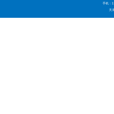
手机：13
天