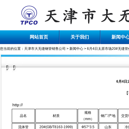
网站首页
关于我们
新闻中
您当前的位置：
天津市大无缝钢管销售公司
>
新闻中心
> 6月4日太原市场20#无缝
6月4日
【
http://
规格
品名
材质
钢厂/产地
交货
（mm）
流体管
20#(GB/T8163-1999)
Ф57*3.5
山东
冷