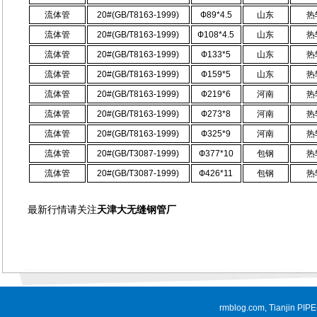
流体管
20#(GB/T8163-1999)
Ф89*4.5
山东
热
流体管
20#(GB/T8163-1999)
Ф108*4.5
山东
热
流体管
20#(GB/T8163-1999)
Ф133*5
山东
热
流体管
20#(GB/T8163-1999)
Ф159*5
山东
热
流体管
20#(GB/T8163-1999)
Ф219*6
河南
热
流体管
20#(GB/T8163-1999)
Ф273*8
河南
热
流体管
20#(GB/T8163-1999)
Ф325*9
河南
热
流体管
20#(GB/T3087-1999)
Ф377*10
包钢
热
流体管
20#(GB/T3087-1999)
Ф426*11
包钢
热
最新行情请关注
天津大无缝钢管厂
rmblog.com, Tianjin PI