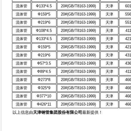
流体管
Ф133*4.5
20#(GB/T8163-1999)
天津
60
流体管
Ф159*5
20#(GB/T8163-1999)
天津
55
流体管
Ф219*6
20#(GB/T8163-1999)
天津
55
流体管
Ф108*4.5
20#(GB/T8163-1999)
天津
41
流体管
Ф133*4.5
20#(GB/T8163-1999)
天津
42
流体管
Ф159*5
20#(GB/T8163-1999)
天津
42
流体管
Ф219*6
20#(GB/T8163-1999)
天津
43
流体管
Ф57*3.5
20#(GB/T8163-1999)
天津
43
流体管
Ф89*4.5
20#(GB/T8163-1999)
天津
41
流体管
Ф273*8
20#(GB/T8163-1999)
天津
46
流体管
Ф325*9
20#(GB/T8163-1999)
天津
46
流体管
Ф377*10
20#(GB/T8163-1999)
天津
46
流体管
Ф426*11
20#(GB/T8163-1999)
天津
46
以上信息由
天津钢管集团股份有限公司
最新提供！