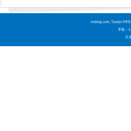
rmblog.com, Tianjin PI
手机：13
天